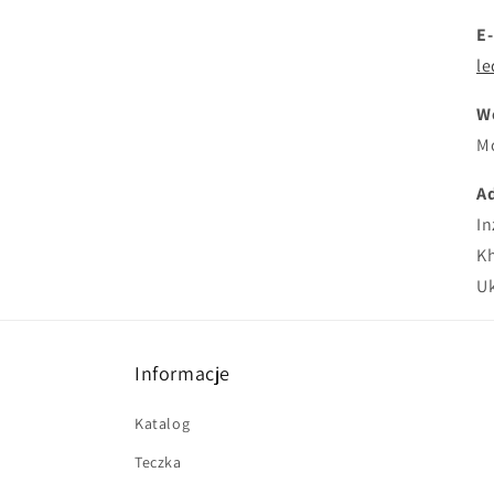
E-
l
W
Mo
A
In
Kh
Uk
Informacje
Katalog
Teczka