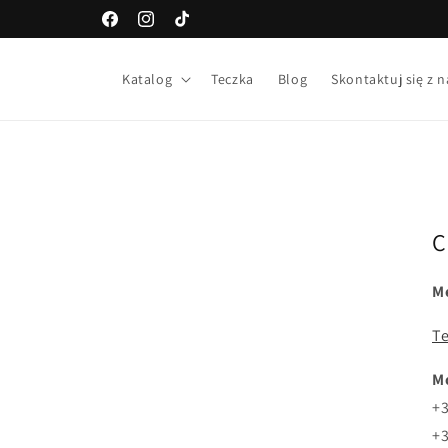
Przejdź
Facebook
Instagram
TikTok
do treści
Katalog
Teczka
Blog
Skontaktuj się z 
C
M
T
M
+3
+3