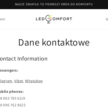
NASZE ŚWIATŁO TO PIERWSZY KROK DO KOMFORTU
K
nami
r
a
Dane kontaktowe
j
/
r
ontact Information
e
g
essengers:
i
elegram
,
Vibet
,
WhatsApp
o
n
obile phones:
8 063 785 6119
8 096 762 8623