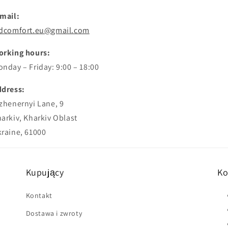
mail:
edcomfort.eu@gmail.com
orking hours:
nday – Friday: 9:00 – 18:00
ddress:
zhenernyi Lane, 9
arkiv, Kharkiv Oblast
raine, 61000
Kupujący
Ko
Kontakt
Dostawa i zwroty