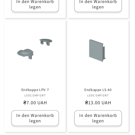
In den Warenkorb
In den Warenkorb
legen
legen
Endkappe LPV-7
Endkappe LS-40
LEDCOMFORT
Anbieter:
LEDCOMFORT
Anbieter:
Normaler
₴7.00 UAH
Normaler
₴13.00 UAH
Preis
Preis
In den Warenkorb
In den Warenkorb
legen
legen