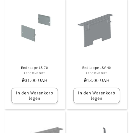
Endkappe LS-70
Endkappe LSV-40
LEDCOMFORT
Anbieter:
LEDCOMFORT
Anbieter:
Normaler
₴31.00 UAH
Normaler
₴13.00 UAH
Preis
Preis
In den Warenkorb
In den Warenkorb
legen
legen