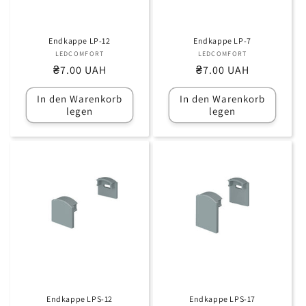
e
:
Endkappe LP-12
Endkappe LP-7
LEDCOMFORT
Anbieter:
LEDCOMFORT
Anbieter:
Normaler
₴7.00 UAH
Normaler
₴7.00 UAH
Preis
Preis
In den Warenkorb
In den Warenkorb
legen
legen
Endkappe LPS-12
Endkappe LPS-17