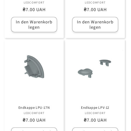
LEDCOMFORT
Anbieter:
LEDCOMFORT
Anbieter:
Normaler
₴7.00 UAH
Normaler
₴7.00 UAH
Preis
Preis
In den Warenkorb
In den Warenkorb
legen
legen
Endkappe LPU-17N
Endkappe LPV-12
LEDCOMFORT
Anbieter:
LEDCOMFORT
Anbieter:
Normaler
₴7.00 UAH
Normaler
₴7.00 UAH
Preis
Preis