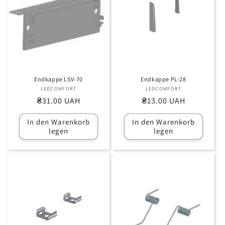
Endkappe LSV-70
Endkappe PL-28
LEDCOMFORT
Anbieter:
LEDCOMFORT
Anbieter:
Normaler
₴31.00 UAH
Normaler
₴13.00 UAH
Preis
Preis
In den Warenkorb
In den Warenkorb
legen
legen