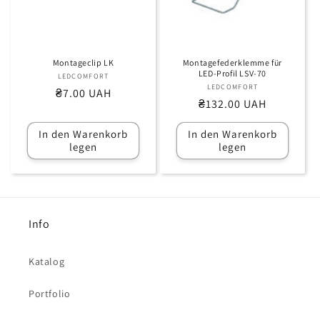
Montageclip LK
Montagefederklemme für
LED-Profil LSV-70
LEDCOMFORT
Anbieter:
LEDCOMFORT
Anbieter:
Normaler
₴7.00 UAH
Normaler
₴132.00 UAH
Preis
Preis
In den Warenkorb
In den Warenkorb
legen
legen
Info
Katalog
Portfolio